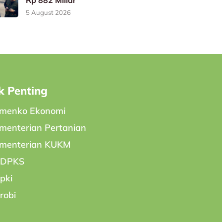
Rp 882 Miliar
5 August 2026
k Penting
menko Ekonomi
menterian Pertanian
menterian KUKM
PDPKS
pki
robi