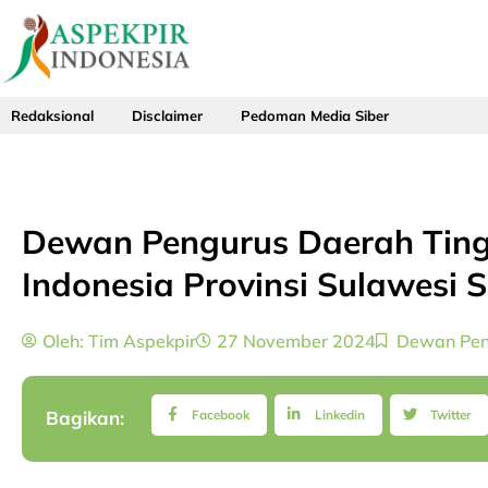
Skip
to
content
Redaksional
Disclaimer
Pedoman Media Siber
Dewan Pengurus Daerah Tingk
Indonesia Provinsi Sulawesi 
Oleh:
Tim Aspekpir
27 November 2024
Dewan Peng
Facebook
Linkedin
Twitter
Bagikan: