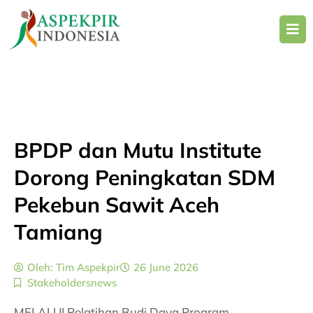
Skip
to
content
BPDP dan Mutu Institute
Dorong Peningkatan SDM
Pekebun Sawit Aceh
Tamiang
Oleh:
Tim Aspekpir
26 June 2026
Stakeholdersnews
MELALUI Pelatihan Budi Daya Program