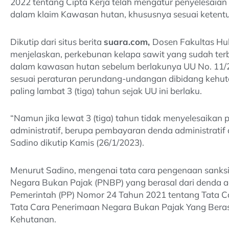
2022 tentang Cipta Kerja telah mengatur penyelesaia
dalam klaim Kawasan hutan, khususnya sesuai ketent
Dikutip dari situs berita
suara.com,
Dosen Fakultas Huk
menjelaskan, perkebunan kelapa sawit yang sudah terb
dalam kawasan hutan sebelum berlakunya UU No. 11/
sesuai peraturan perundang-undangan dibidang kehut
paling lambat 3 (tiga) tahun sejak UU ini berlaku.
“Namun jika lewat 3 (tiga) tahun tidak menyelesaikan p
administratif, berupa pembayaran denda administratif
Sadino dikutip Kamis (26/1/2023).
Menurut Sadino, mengenai tata cara pengenaan sanksi 
Negara Bukan Pajak (PNBP) yang berasal dari denda ad
Pemerintah (PP) Nomor 24 Tahun 2021 tentang Tata C
Tata Cara Penerimaan Negara Bukan Pajak Yang Beras
Kehutanan.