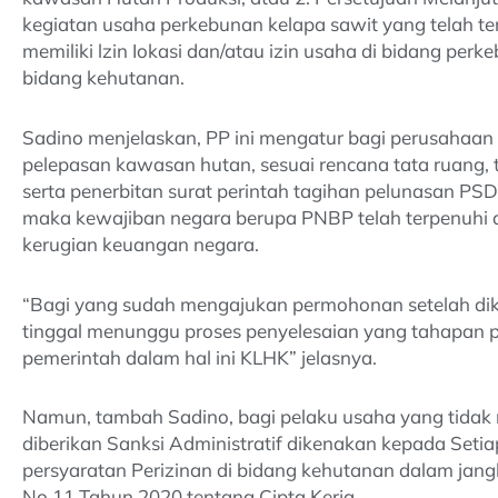
kegiatan usaha perkebunan kelapa sawit yang telah 
memiliki lzin Iokasi dan/atau izin usaha di bidang perk
bidang kehutanan.
Sadino menjelaskan, PP ini mengatur bagi perusahaa
pelepasan kawasan hutan, sesuai rencana tata ruang, te
serta penerbitan surat perintah tagihan pelunasan 
maka kewajiban negara berupa PNBP telah terpenuhi d
kerugian keuangan negara.
“Bagi yang sudah mengajukan permohonan setelah dik
tinggal menunggu proses penyelesaian yang tahapan p
pemerintah dalam hal ini KLHK” jelasnya.
Namun, tambah Sadino, bagi pelaku usaha yang tidak
diberikan Sanksi Administratif dikenakan kepada Seti
persyaratan Perizinan di bidang kehutanan dalam jang
No 11 Tahun 2020 tentang Cipta Kerja.