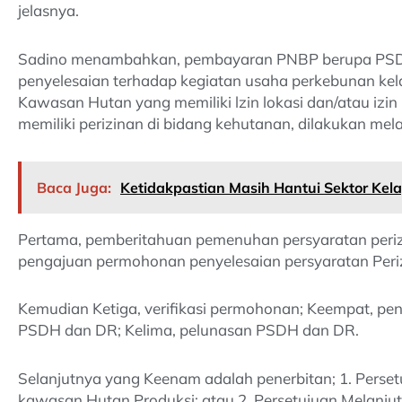
jelasnya.
Sadino menambahkan, pembayaran PNBP berupa PSDH d
penyelesaian terhadap kegiatan usaha perkebunan kel
Kawasan Hutan yang memiliki lzin lokasi dan/atau izin
memiliki perizinan di bidang kehutanan, dilakukan mela
Baca Juga:
Ketidakpastian Masih Hantui Sektor Kel
Pertama, pemberitahuan pemenuhan persyaratan periz
pengajuan permohonan penyelesaian persyaratan Periz
Kemudian Ketiga, verifikasi permohonan; Keempat, pen
PSDH dan DR; Kelima, pelunasan PSDH dan DR.
Selanjutnya yang Keenam adalah penerbitan; 1. Pers
kawasan Hutan Produksi; atau 2. Persetujuan Melanjut